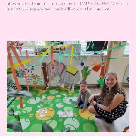
https://events.teams.microsoft.com/event/74f95bd6-9985-47e9-8fc5-
81e5b2237794@4747a478-6a8a-4df7-a65d-8d7d314d26b8