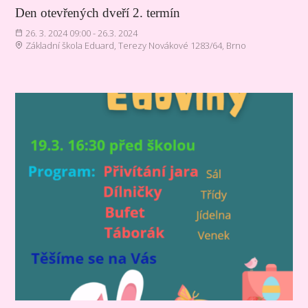
Den otevřených dveří 2. termín
26. 3. 2024 09:00 - 26.3. 2024
Základní škola Eduard, Terezy Novákové 1283/64, Brno