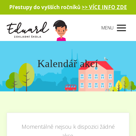
Přestupy do vyšších ročníků
>> VÍCE INFO ZDE
MENU
Kalendář akcí
Momentálně nejsou k dispozici žádné
akce.