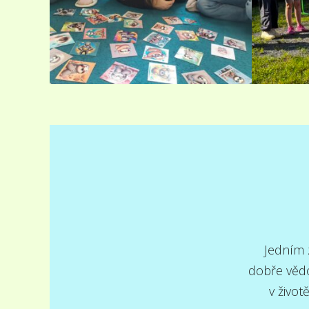
Jedním z
dobře vědo
v život