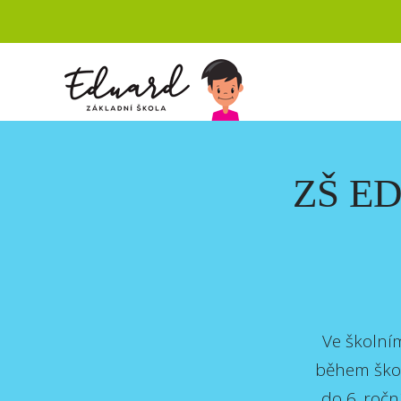
ZŠ E
Ve školním
během školn
do 6. ročn