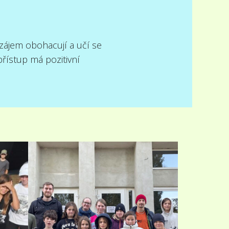
ájem obohacují a učí se
řístup má pozitivní