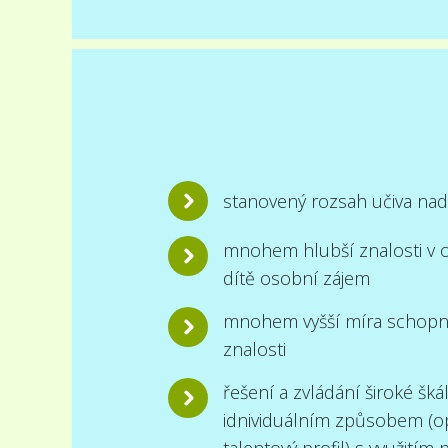
stanovený rozsah učiva n
mnohem hlubší znalosti v o
dítě osobní zájem
mnohem vyšší míra schopno
znalosti
řešení a zvládání široké šk
idnividuálním způsobem (op
talentový profil) s využitím