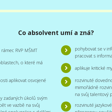
Co absolvent umí a zná?
pohybovat se v inf
ad rámec RVP MŠMT
pracovat s inform
blastech, o které má
aplikuje kritické m
sti aplikovat osvojené
rozvinuté dovednos
mimořádně rozvinu
na svůj talentový p
ály zadaných úkolů svým
ět ve vazbě na svůj
rozvinuté jazykové
 plné spolupráce s dalšími
přirozenou součás