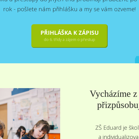
rok - pošlete nám přihlášku a my se vám ozveme!
PŘIHLÁŠKA K ZÁPISU
do 6. třídy a zájem o přestup
Vycházíme z 
přizpůsobu
ZŠ Eduard je škol
a individualizov