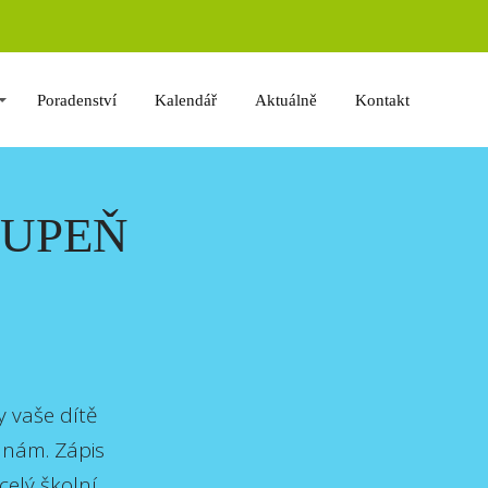
Poradenství
Kalendář
Aktuálně
Kontakt
TUPEŇ
y vaše dítě
k nám. Zápis
celý školní