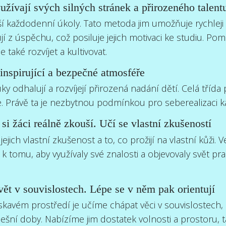
užívají svých silných stránek a přirozeného talent
eší každodenní úkoly. Tato metoda jim umožňuje rychlej
ují z úspěchu, což posiluje jejich motivaci ke studiu. Po
e také rozvíjet a kultivovat.
inspirující a bezpečné atmosféře
y odhalují a rozvíjejí přirozená nadání dětí. Celá tříd
e. Právě ta je nezbytnou podmínkou pro seberealizaci k
si žáci reálně zkouší. Učí se vlastní zkušeností
 jejich vlastní zkušenost a to, co prožijí na vlastní kůži. 
 k tomu, aby využívaly své znalosti a objevovaly svět pra
vět v souvislostech. Lépe se v něm pak orientují
kavém prostředí je učíme chápat věci v souvislostech,
šní doby. Nabízíme jim dostatek volnosti a prostoru, t