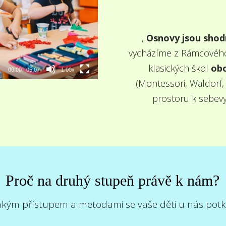
,
Osnovy jsou shodn
vycházíme z Rámcového 
klasických škol
obo
00:00
|
05:07
1.00x
(Montessori, Waldorf, 
prostoru k sebevyj
Proč na druhý stupeň právě k nám?
jakým přístupem a metodami se vaše děti u nás potka