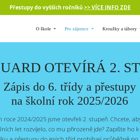
Přestupy do vyšších ročníků
>> VÍCE INFO ZDE
O škole
Pro zájemce
Kroužky a tábory
DUARD OTEVÍRÁ 2. S
Zápis do 6. třídy a přestupy
na školní rok 2025/2026
 roce 2024/2025 jsme otevřeli 2. stupeň. Chcete, ab
ích let rozvíjelo, co mu přirozeně jde? Zapište ho 
íku a přestupy do jiných tříd probíhají průběžně po 