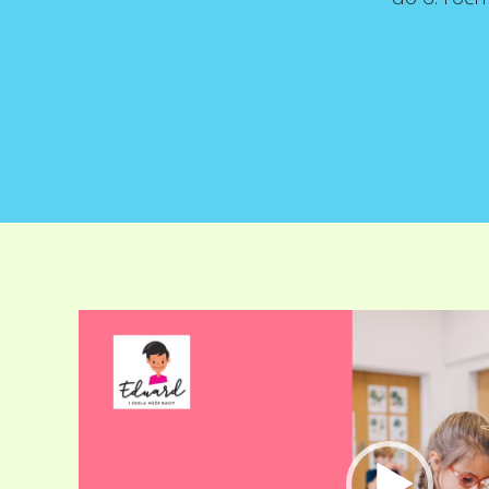
Video
přehrávač