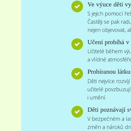
Ve výuce děti vy
S jejich pomocí ř
Častěji se pak rad
nejen objevovat, al
Učení probíhá v 
Učitelé během výuk
a vlídné atmosféř
Probíranou látku 
Děti nejvíce rozvíjí
učitelé povzbuzují
i umění.
Děti poznávají s
V bezpečném a las
změn a nároků dne