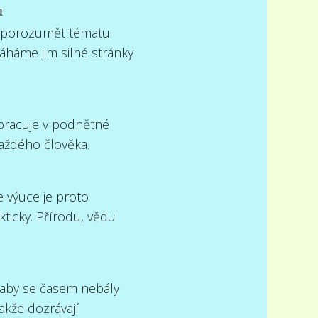
u
i porozumět tématu.
máháme jim silné stránky
a pracuje v podnětné
aždého člověka.
Ve výuce je proto
kticky. Přírodu, vědu
 aby se časem nebály
akže dozrávají