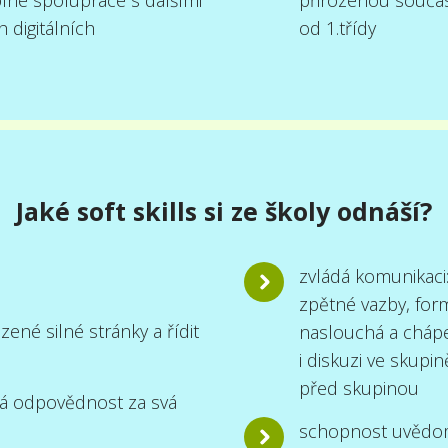
 digitálních
od 1.třídy
Jaké soft skills si ze školy odnáší?
zvládá komunikaci: 
zpětné vazby, form
ené silné stránky a řídit
naslouchá a chápe
i diskuzi ve skupi
před skupinou
má odpovědnost za svá
schopnost uvědom