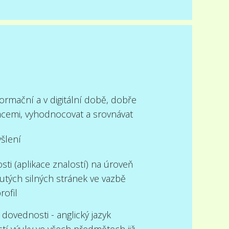
ormační a v digitální době, dobře
acemi, vyhodnocovat a srovnávat
yšlení
ti (aplikace znalostí) na úroveň
tých silných stránek ve vazbě
rofil
 dovednosti - anglický jazyk
tí výuky ve všech předmětech již