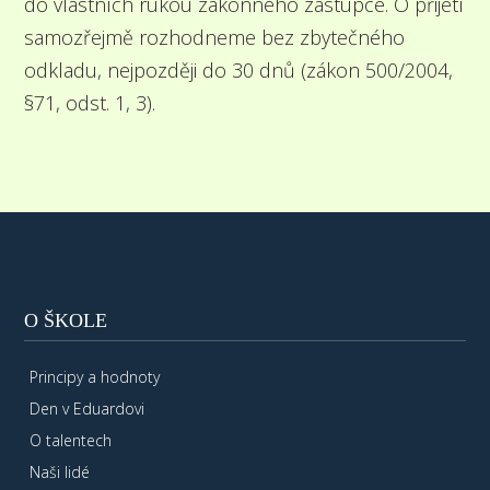
do vlastních rukou zákonného zástupce. O přijetí
samozřejmě rozhodneme bez zbytečného
odkladu, nejpozději do 30 dnů (zákon 500/2004,
§71, odst. 1, 3).
O ŠKOLE
Principy a hodnoty
Den v Eduardovi
O talentech
Naši lidé