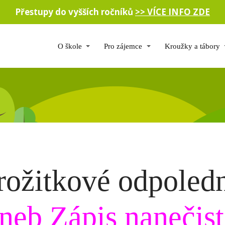
Přestupy do vyšších ročníků
>> VÍCE INFO ZDE
O škole
Pro zájemce
Kroužky a tábory
rožitkové odpoled
neb Zápis nanečis