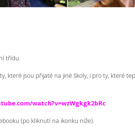
í třídu.
y, které jsou přijaté na jiné školy, i pro ty, které 
outube.com/watch?v=wzWgkgk2bRc
booku (po kliknutí na ikonku níže).