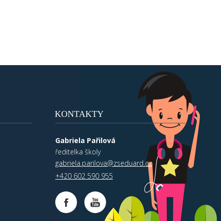
KONTAKTY
Gabriela Pařilová
ředitelka školy
gabriela.parilova@zseduard.cz
+420 602 590 955