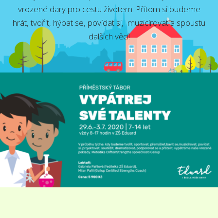
vrozené dary pro cestu životem. Přitom si budeme
hrát, tvořit, hýbat se, povídat si, muzicírovat a spoustu
dalších věcí!