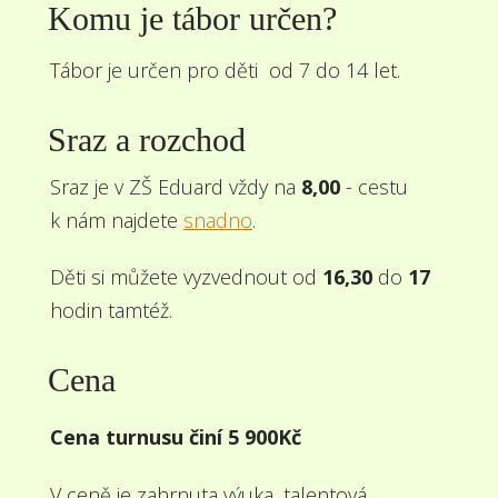
Komu je tábor určen?
Tábor je určen pro děti od 7 do 14 let.
Sraz a rozchod
Sraz je v ZŠ Eduard vždy na
8,00
- cestu
k nám najdete
snadno
.
Děti si můžete vyzvednout od
16,30
do
17
hodin tamtéž.
Cena
Cena turnusu činí 5 900Kč
V ceně je zahrnuta výuka, talentová