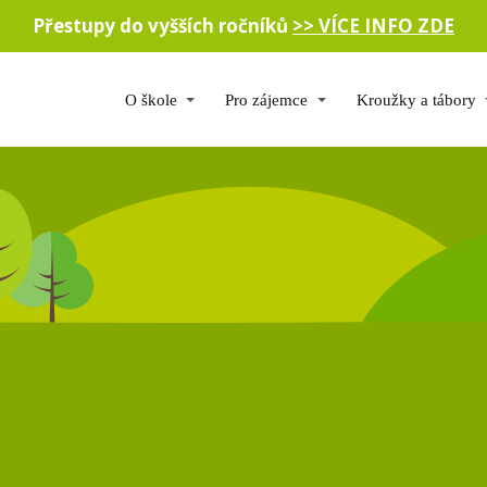
Přestupy do vyšších ročníků
>> VÍCE INFO ZDE
O škole
Pro zájemce
Kroužky a tábory