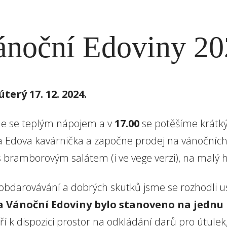
noční Edoviny 20
úterý 17. 12. 2024.
me se teplým nápojem a v
17.00
se potěšíme krátk
a Edova kavárnička a započne prodej na vánočních 
 s bramborovým salátem (i ve vege verzi), na malý 
 obdarovávání a dobrých skutků jsme se rozhodli u
 Vánoční Edoviny bylo stanoveno na jednu 
dveří k dispozici prostor na odkládání darů pro útule