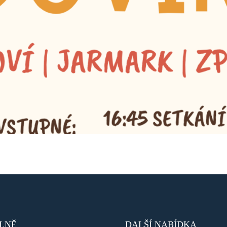
LNĚ
DALŠÍ NABÍDKA