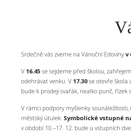
Vá
Srdečně vás zveme na Vánoční Edoviny
v 
V
16.45
se sejdeme před školou, zahřeje
odehrávat venku. V
17.30
se otevře škola 
bude k prodeji svařák, nealko punč, řízek
V rámci podpory myšlenky sounáležitosti,
městský útulek.
Symbolické vstupné na
v období 10.–⁠⁠⁠⁠⁠⁠17. 12. bude u vstupních 