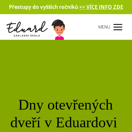
Přestupy do vyšších ročníků
>> VÍCE INFO ZDE
MENU
Dny otevřených
dveří v Eduardovi