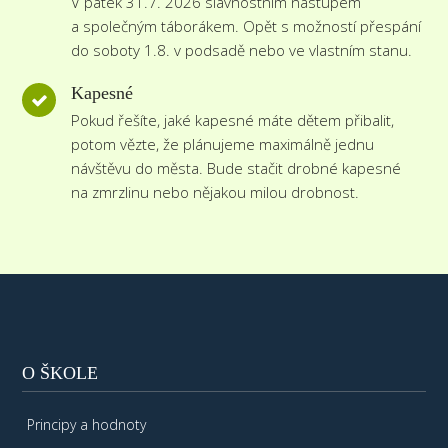
V pátek 31.7. 2026 slavnostním nástupem
a společným táborákem. Opět s možností přespání
do soboty 1.8. v podsadě nebo ve vlastním stanu.
Kapesné
Pokud řešíte, jaké kapesné máte dětem přibalit,
potom vězte, že plánujeme maximálně jednu
návštěvu do města. Bude stačit drobné kapesné
na zmrzlinu nebo nějakou milou drobnost.
O ŠKOLE
Principy a hodnoty