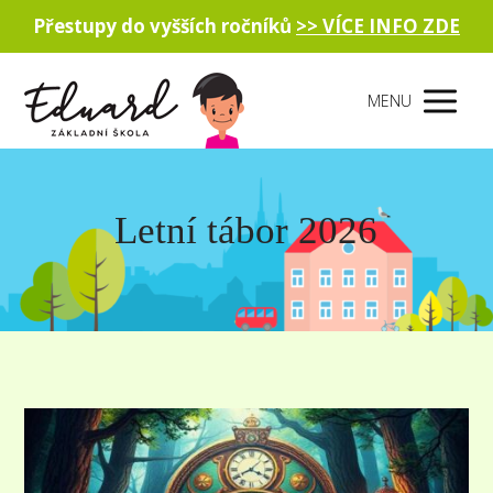
Přestupy do vyšších ročníků
>> VÍCE INFO ZDE
MENU
Letní tábor 2026