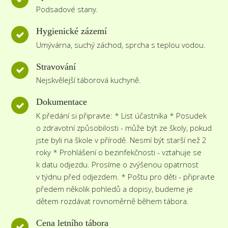
Podsadové stany.
Hygienické zázemí
Umývárna, suchý záchod, sprcha s teplou vodou.
Stravování
Nejskvělejší táborová kuchyně.
Dokumentace
K předání si připravte: * List účastníka * Posudek
o zdravotní způsobilosti - může být ze školy, pokud
jste byli na škole v přírodě. Nesmí být starší než 2
roky * Prohlášení o bezinfekčnosti - vztahuje se
k datu odjezdu. Prosíme o zvýšenou opatrnost
v týdnu před odjezdem. * Poštu pro děti - připravte
předem několik pohledů a dopisy, budeme je
dětem rozdávat rovnoměrně během tábora.
Cena letního tábora