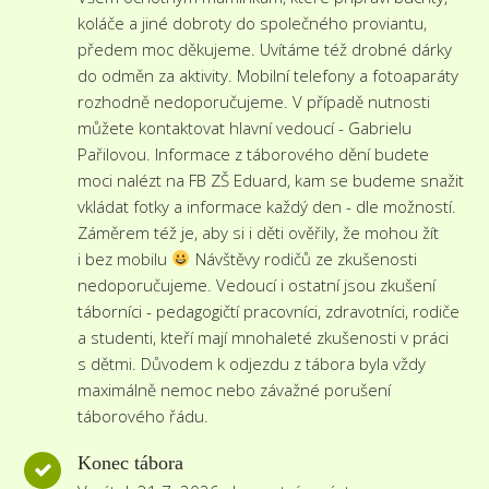
koláče a jiné dobroty do společného proviantu,
předem moc děkujeme. Uvítáme též drobné dárky
do odměn za aktivity. Mobilní telefony a fotoaparáty
rozhodně nedoporučujeme. V případě nutnosti
můžete kontaktovat hlavní vedoucí - Gabrielu
Pařilovou. Informace z táborového dění budete
moci nalézt na FB ZŠ Eduard, kam se budeme snažit
vkládat fotky a informace každý den - dle možností.
Záměrem též je, aby si i děti ověřily, že mohou žít
i bez mobilu
Návštěvy rodičů ze zkušenosti
nedoporučujeme. Vedoucí i ostatní jsou zkušení
táborníci - pedagogičtí pracovníci, zdravotníci, rodiče
a studenti, kteří mají mnohaleté zkušenosti v práci
s dětmi. Důvodem k odjezdu z tábora byla vždy
maximálně nemoc nebo závažné porušení
táborového řádu.
Konec tábora