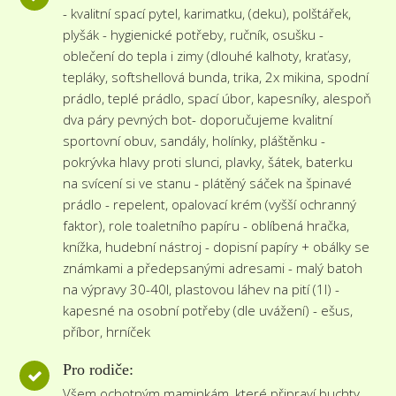
- kvalitní spací pytel, karimatku, (deku), polštářek,
plyšák - hygienické potřeby, ručník, osušku -
oblečení do tepla i zimy (dlouhé kalhoty, kraťasy,
tepláky, softshellová bunda, trika, 2x mikina, spodní
prádlo, teplé prádlo, spací úbor, kapesníky, alespoň
dva páry pevných bot- doporučujeme kvalitní
sportovní obuv, sandály, holínky, pláštěnku -
pokrývka hlavy proti slunci, plavky, šátek, baterku
na svícení si ve stanu - plátěný sáček na špinavé
prádlo - repelent, opalovací krém (vyšší ochranný
faktor), role toaletního papíru - oblíbená hračka,
knížka, hudební nástroj - dopisní papíry + obálky se
známkami a předepsanými adresami - malý batoh
na výpravy 30-40l, plastovou láhev na pití (1l) -
kapesné na osobní potřeby (dle uvážení) - ešus,
příbor, hrníček
Pro rodiče:
Všem ochotným maminkám, které připraví buchty,