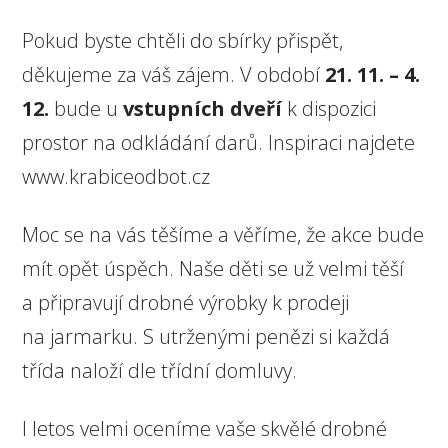
Pokud byste chtěli do sbírky přispět,
děkujeme za váš zájem. V období
21. 11. –⁠⁠⁠⁠⁠⁠ 4.
12.
bude u
vstupních dveří
k dispozici
prostor na odkládání darů. Inspiraci najdete
www.krabiceodbot.cz
Moc se na vás těšíme a věříme, že akce bude
mít opět úspěch. Naše děti se už velmi těší
a připravují drobné výrobky k prodeji
na jarmarku. S utrženými penězi si každá
třída naloží dle třídní domluvy.
I letos velmi oceníme vaše skvělé drobné