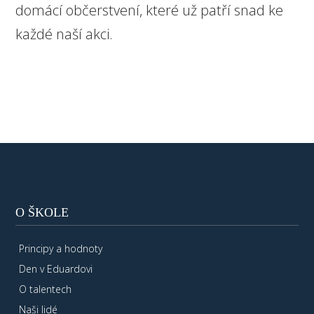
domácí občerstvení, které už patří snad ke
každé naší akci.
O ŠKOLE
Principy a hodnoty
Den v Eduardovi
O talentech
Naši lidé