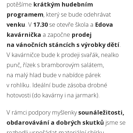
potěšíme
krátkým hudebním
programem
, který se bude odehrávat
venku
. V
17.30
se otevře škola a
Edova
kavárnička
a započne
prodej
na vánočních stáncích s výrobky dětí
.
V kavárničce bude k prodeji svařák, nealko
punč, řízek s bramborovým salátem,
na malý hlad bude v nabídce párek
v rohlíku. Ideální bude zásoba drobné
hotovosti (do kavárny i na jarmark).
V rámci podpory myšlenky
sounáležitosti,
obdarovávání a dobrých skutků
jsme se
rozhodli uspořádat materiální sbírku