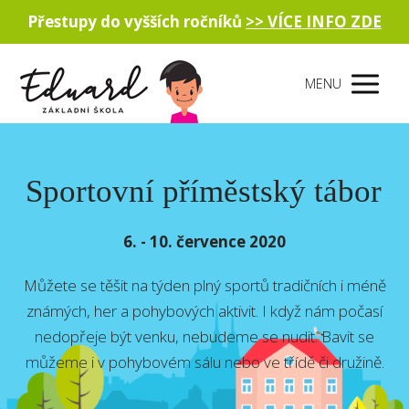
Přestupy do vyšších ročníků
>> VÍCE INFO ZDE
MENU
Sportovní příměstský tábor
6. - 10. července 2020
Můžete se těšit na týden plný sportů tradičních i méně
známých, her a pohybových aktivit. I když nám počasí
nedopřeje být venku, nebudeme se nudit. Bavit se
můžeme i v pohybovém sálu nebo ve třídě či družině.