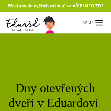
Přestupy do vyšších ročníků
>> VÍCE INFO ZDE
MENU
Dny otevřených
dveří v Eduardovi