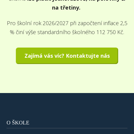
na třetiny.
Pro školní rok 2026/2027 při započtení inflace 2,5
% činí výše standardního školného 112 750 Kč.
Zajímá vás víc? Kontaktujte nás
O ŠKOLE