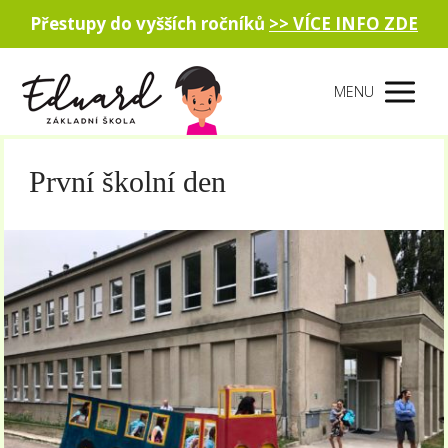
Přestupy do vyšších ročníků
>> VÍCE INFO ZDE
MENU
První školní den