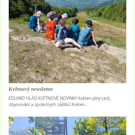
Květnový newsletter
EDUARD HLÁSÍ KVĚTNOVÉ NOVINKY Květen plný cest,
objevování a společných zážitků Květen…