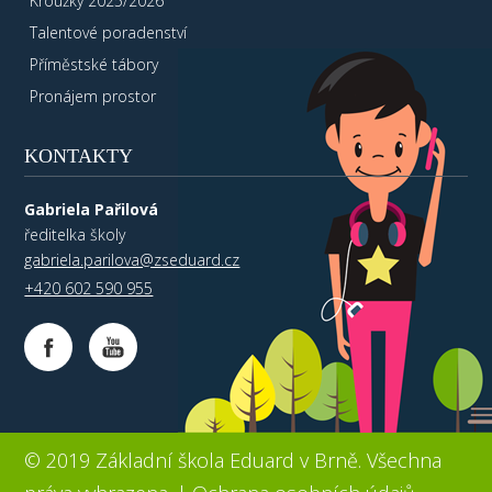
Kroužky 2025/2026
Talentové poradenství
Příměstské tábory
Pronájem prostor
KONTAKTY
Gabriela Pařilová
ředitelka školy
gabriela.parilova@zseduard.cz
+420 602 590 955
© 2019 Základní škola Eduard v Brně. Všechna