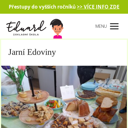
Přestupy do vyšších ročníků
>> VÍCE INFO ZDE
MENU
Jarní Edoviny