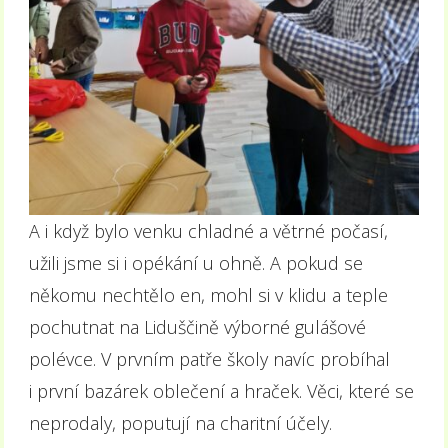
A i když bylo venku chladné a větrné počasí,
užili jsme si i opékání u ohně. A pokud se
někomu nechtělo en, mohl si v klidu a teple
pochutnat na Liduščině výborné gulášové
polévce. V prvním patře školy navíc probíhal
i první bazárek oblečení a hraček. Věci, které se
neprodaly, poputují na charitní účely.