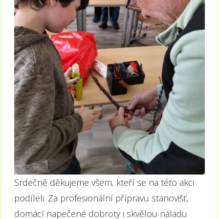
Srdečně děkujeme všem, kteří se na této akci
podíleli. Za profesionální přípravu stanovišť,
domácí napečené dobroty i skvělou náladu