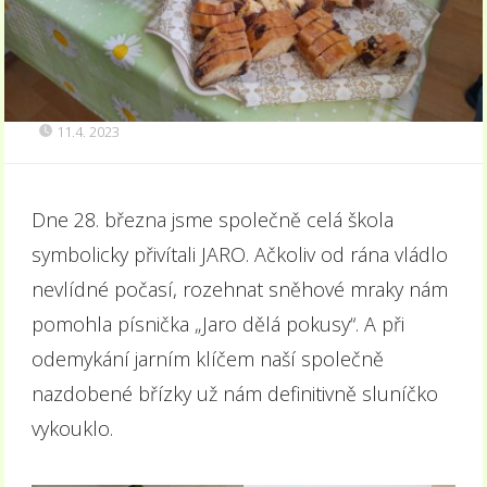
11.4. 2023
Dne 28. března jsme společně celá škola
symbolicky přivítali JARO. Ačkoliv od rána vládlo
nevlídné počasí, rozehnat sněhové mraky nám
pomohla písnička „Jaro dělá pokusy“. A při
odemykání jarním klíčem naší společně
nazdobené břízky už nám definitivně sluníčko
vykouklo.