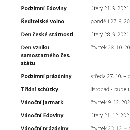
Podzimní Edoviny
úterý 21. 9. 2021
Ředitelské volno
pondělí 27. 9. 2
Den české státnosti
úterý 28. 9. 2021
Den vzniku
čtvrtek 28. 10. 2
samostatného čes.
státu
Podzimní prázdniny
středa 27. 10. – 
Třídní schůzky
listopad - bude
Vánoční jarmark
čtvrtek 9. 12. 20
Vánoční Edoviny
úterý 21. 12. 202
Vánoční prázdniny
čtvrtek 23. 12. –