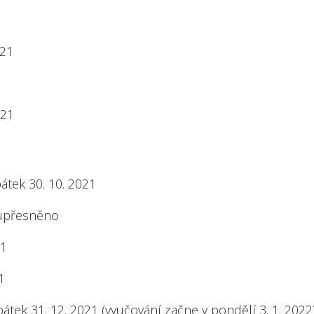
021
021
pátek 30. 10. 2021
 upřesněno
21
1
 pátek 31. 12. 2021 (vyučování začne v pondělí 3. 1. 2022