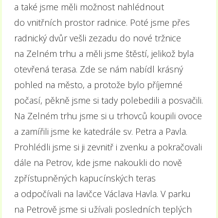
a také jsme měli možnost nahlédnout
do vnitřních prostor radnice. Poté jsme přes
radnický dvůr vešli zezadu do nové tržnice
na Zelném trhu a měli jsme štěstí, jelikož byla
otevřená terasa. Zde se nám nabídl krásný
pohled na město, a protože bylo příjemné
počasí, pěkně jsme si tady polebedili a posvačili.
Na Zelném trhu jsme si u trhovců koupili ovoce
a zamířili jsme ke katedrále sv. Petra a Pavla.
Prohlédli jsme si ji zevnitř i zvenku a pokračovali
dále na Petrov, kde jsme nakoukli do nově
zpřístupněných kapucínských teras
a odpočívali na lavičce Václava Havla. V parku
na Petrově jsme si užívali posledních teplých