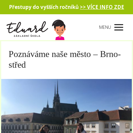
Přestupy do vyšších ročníků
>> VÍCE INFO ZDE
MENU
Poznáváme naše město – Brno-
střed