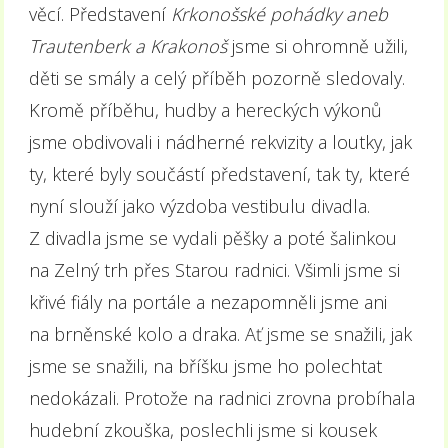
věcí. Představení
Krkonošské pohádky aneb
Trautenberk a Krakonoš
jsme si ohromně užili,
děti se smály a celý příběh pozorně sledovaly.
Kromě příběhu, hudby a hereckých výkonů
jsme obdivovali i nádherné rekvizity a loutky, jak
ty, které byly součástí představení, tak ty, které
nyní slouží jako výzdoba vestibulu divadla.
Z divadla jsme se vydali pěšky a poté šalinkou
na Zelný trh přes Starou radnici. Všimli jsme si
křivé fiály na portále a nezapomněli jsme ani
na brněnské kolo a draka. Ať jsme se snažili, jak
jsme se snažili, na bříšku jsme ho polechtat
nedokázali. Protože na radnici zrovna probíhala
hudební zkouška, poslechli jsme si kousek