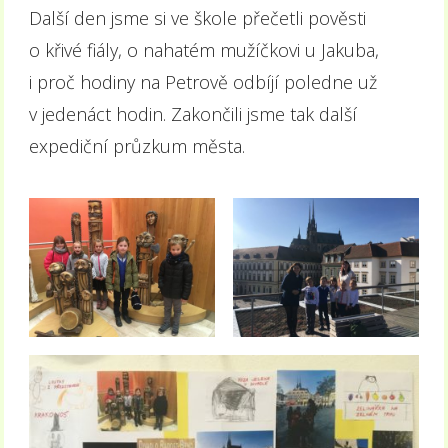
Další den jsme si ve škole přečetli pověsti
o křivé fiály, o nahatém mužíčkovi u Jakuba,
i proč hodiny na Petrově odbíjí poledne už
v jedenáct hodin. Zakončili jsme tak další
expediční průzkum města.