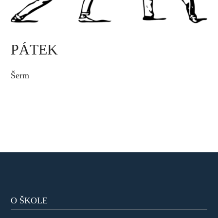
PÁTEK
Šerm
O ŠKOLE