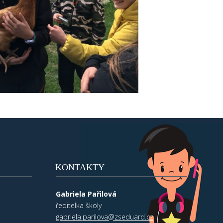
KONTAKTY
Gabriela Pařilová
ředitelka školy
gabriela.parilova@zseduard.cz