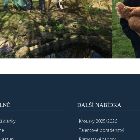
LNĚ
DALŠÍ NABÍDKA
í články
Kroužky 2025/2026
ie
Talentové poradenství
přestup
Příměstské tábory