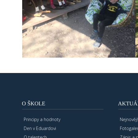
O ŠKOLE
AKTUÁ
Principy a hodnoty
Nejnovějš
Den v Eduardovi
Fotogaler
O talentech
Zápis a 