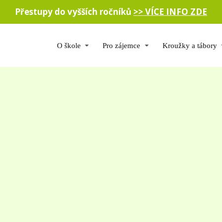
Přestupy do vyšších ročníků
>> VÍCE INFO ZDE
O škole
Pro zájemce
Kroužky a tábory