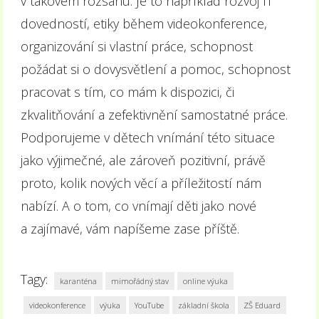
v takovém rozsahu. Je to například rozvoj IT
dovedností, etiky během videokonference,
organizování si vlastní práce, schopnost
požádat si o dovysvětlení a pomoc, schopnost
pracovat s tím, co mám k dispozici, či
zkvalitňování a zefektivnění samostatné práce.
Podporujeme v dětech vnímání této situace
jako výjimečné, ale zároveň pozitivní, právě
proto, kolik nových věcí a příležitostí nám
nabízí. A o tom, co vnímají děti jako nové
a zajímavé, vám napíšeme zase příště.
Tagy:
karanténa
mimořádný stav
online výuka
videokonference
výuka
YouTube
základní škola
ZŠ Eduard