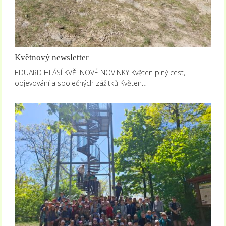
Květnový newsletter
EDUARD HLÁSÍ KVĚTNOVÉ NOVINKY Květen plný cest,
objevování a společných zážitků Květen…