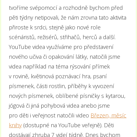
tvoříme svépomocí a rozhodně bychom před
pěti týdny netipovali, že nám zrovna tato aktivita
přiroste k srdci, stejně jako nové role
scénáristů, režisérů, střihačů, herců a další.
YouTube videa využíváme pro představení
nového učiva či opakování látky, natočili jsme
videa například na téma rýsování přímek
v rovině, květinová poznávací hra, psaní
písmenek, části rostlin, příběhy k vyvození
nových písmenek, oblíbené písničky s kytarou,
jógová či jiná pohybová videa anebo jsme
pro děti i veřejnost natočili video
Březen, měsíc
knihy
(dostupné na YouTube veřejně). Děti
dostávají zhruba 7 videí týdně. Dnes bychom