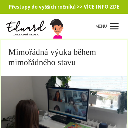
Přestupy do vyšších ročníků
>> VÍCE INFO ZDE
MENU
Mimořádná výuka během
mimořádného stavu